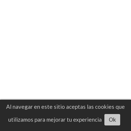
potencial que lo ha colocado como uno de
los boxeadores mexicanos con mayor
proyección internacional.
Al navegar en este sitio aceptas las cookies que
Escuchar artículo
utilizamos para mejorar tu experiencia
Ok