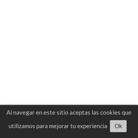
Raven Chapman permanece
hospitalizada tras sufrir un hematoma
cerebral durante un entrenamiento
Al navegar en este sitio aceptas las cookies que
Escuchar artículo
utilizamos para mejorar tu experiencia
Ok