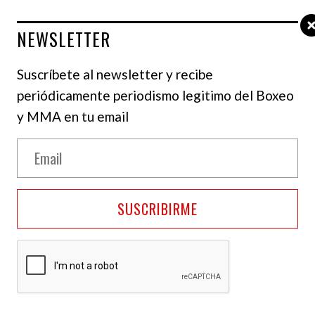
NEWSLETTER
Suscríbete al newsletter y recibe
periódicamente periodismo legitimo del Boxeo
y MMA en tu email
l. Cris Esqueda / Golden Boy
SUSCRIBIRME
n DAZN: Curiel vs. Pennington, el jueves 7 de
emana de la Independencia de México, el 16 de
especial con los medios para promover sus
cano y actual campeón welter de la NABF Raúl “El