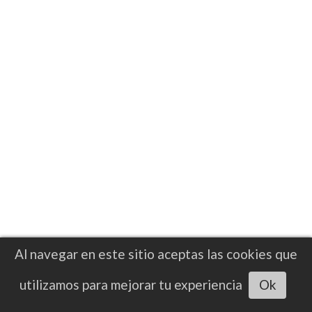
para vencer en un reñido combate a
Denny
En una pelea complicada, el irlandés Callum
Walsh vence a Tyler Denny por decisión
unánime en el 3Arena de Dublín, en una
pelea en la que ambos sufrieron caídas
Al navegar en este sitio aceptas las cookies que
Escuchar artículo
utilizamos para mejorar tu experiencia
Ok