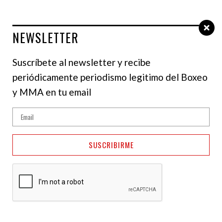
NEWSLETTER
Select Language
▼
Suscríbete al newsletter y recibe
periódicamente periodismo legitimo del Boxeo
NOTICIAS
y MMA en tu email
Rosales tratará de
redimirse contra Teraji
SUSCRIBIRME
este domingo en Japón
10 de octubre de 2024
Pablo Fletes