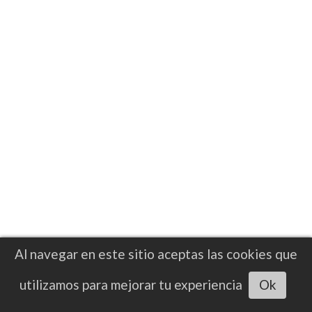
trayectoria, incluyendo combates ante
Zhilei Zhang y Daniel Dubois
Al navegar en este sitio aceptas las cookies que
Escuchar artículo
utilizamos para mejorar tu experiencia
Ok