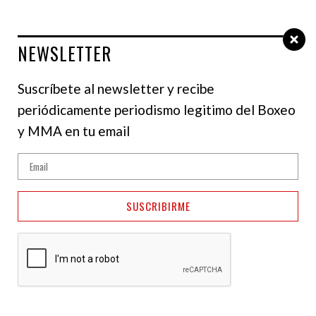
NEWSLETTER
Select Language
▼
Suscríbete al newsletter y recibe
periódicamente periodismo legitimo del Boxeo
NOTICIAS
y MMA en tu email
Shakur Stevenson
sobre Vasiliy
SUSCRIBIRME
Lomachenko: Era una
leyenda, pero...
17 de marzo de 2025