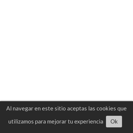
El combate tendrá como escenario el T-
Mobile Arena de Las Vegas y coincidirá con
el fin de semana de la Independencia de
México
Al navegar en este sitio aceptas las cookies que
Escuchar artículo
utilizamos para mejorar tu experiencia
Ok