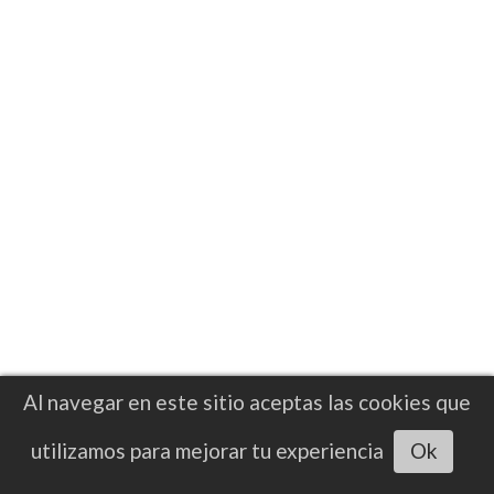
mundial de la FIB
Hrgovic destacó que ha enfrentado
desafíos más exigentes a lo largo de su
trayectoria, incluyendo combates ante
Zhilei Zhang y Daniel Dubois
Al navegar en este sitio aceptas las cookies que
Escuchar artículo
utilizamos para mejorar tu experiencia
Ok