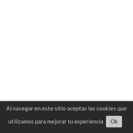
RESULTADO
Gradus Kraus liquidó en el primer a
Sean Hemphi en Inglaterra
El peleador de Países Bajos Gradus Kraus
está mostrando mucho poder de golpeo y
sigue llamando la atención en la división de
los semipesados
Al navegar en este sitio aceptas las cookies que
Escuchar artículo
utilizamos para mejorar tu experiencia
Ok