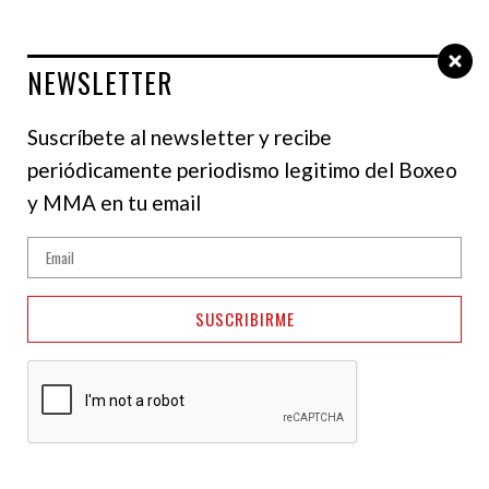
NEWSLETTER
Select Language
▼
Suscríbete al newsletter y recibe
periódicamente periodismo legitimo del Boxeo
NOTICIAS
y MMA en tu email
Isaac “Pitbull” Cruz y
Lamont Roach Jr. se
SUSCRIBIRME
enfrentarán en
diciembre