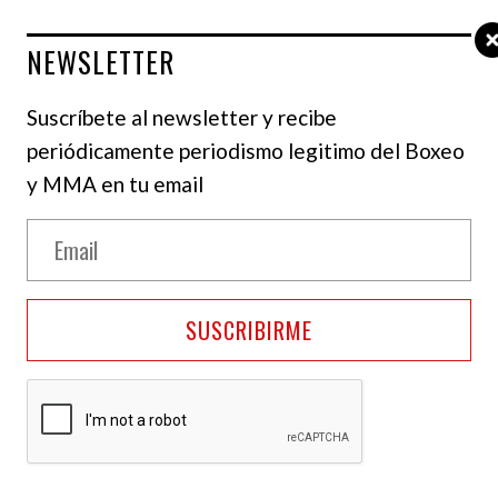
NEWSLETTER
Suscríbete al newsletter y recibe
periódicamente periodismo legitimo del Boxeo
y MMA en tu email
ois quiere recuperar su cinturón de Campeón
SUSCRIBIRME
Daniel Dubois, buscará ser campeón mundial una
arren, mientras el británico planea su regreso a la