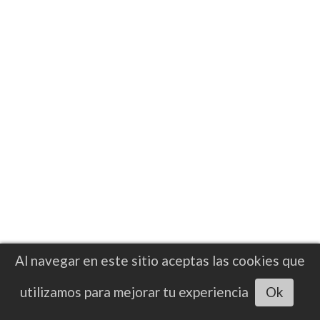
NOTICIAS
Nico Ali Walsh confía en alcanzar el
nivel mundial tras iniciar una nueva
etapa con Brian McIntyre
Tras regresar a la senda del triunfo en su
última presentación durante, Ali Walsh
decidió iniciar una nueva etapa en su
preparación con Brian “Bomac” McIntyre
Al navegar en este sitio aceptas las cookies que
Escuchar artículo
utilizamos para mejorar tu experiencia
Ok