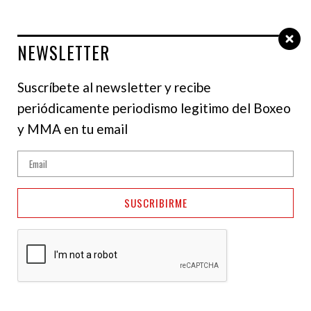
NEWSLETTER
Select Language
▼
Suscríbete al newsletter y recibe
periódicamente periodismo legitimo del Boxeo
NOTICIAS
y MMA en tu email
Agit Kabayel expone
ante Damian Knyba
SUSCRIBIRME
este sábado en
Alemania