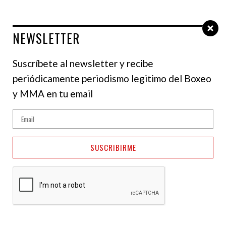
NEWSLETTER
Select Language
▼
Suscríbete al newsletter y recibe
periódicamente periodismo legitimo del Boxeo
NOTICIAS
y MMA en tu email
Tyson Fury sobre su
regreso: Será el evento
SUSCRIBIRME
más grande y mejor de
este tiempo