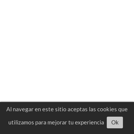
NOTICIAS
Bare Knuckle Boxing y Zanfer
impulsan expansión del boxeo a puño
limpio en México
La llegada de BKB a México representa un
nuevo paso dentro del crecimiento
internacional de esta modalidad, que en los
últimos años ha incrementado su
presencia
Al navegar en este sitio aceptas las cookies que
Escuchar artículo
utilizamos para mejorar tu experiencia
Ok