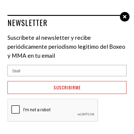
NEWSLETTER
Select Language
▼
Suscríbete al newsletter y recibe
periódicamente periodismo legitimo del Boxeo
NOTICIAS
y MMA en tu email
Anthony Joshua
publicó emotivo
SUSCRIBIRME
mensaje rindiendo
homenaje a sus amigos
fallecidos