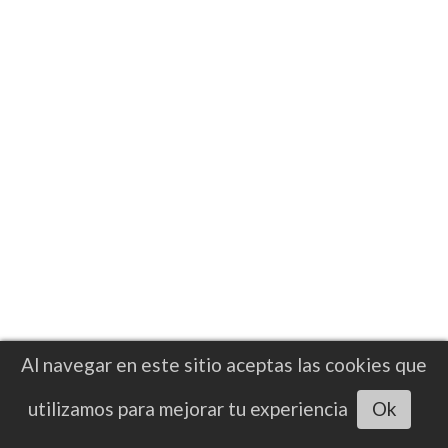
RESULTADO
Emmanuel Carrillo Jr. mantuvo su
invicto al noquear en dos a Kenneth
Taylor
Emmanuel "Chingon" Carrillo Jr. derrotó a
Kenneth "The Problem Child" Taylor por
nocaut en el segundo asalto este viernes
Al navegar en este sitio aceptas las cookies que
en una transmisión de DAZN
Escuchar artículo
utilizamos para mejorar tu experiencia
Ok