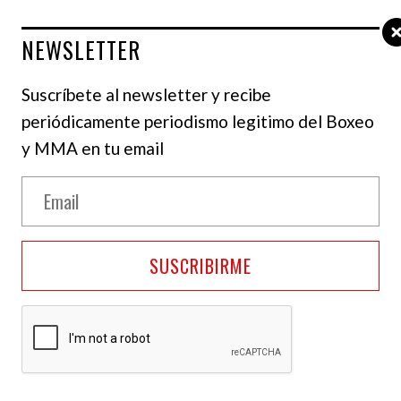
NEWSLETTER
Suscríbete al newsletter y recibe
periódicamente periodismo legitimo del Boxeo
y MMA en tu email
 Ortiz vs Jaron Ennis en negociaciones avanzadas
 Las Vegas
SUSCRIBIRME
ncuentran en
negociaciones avanzadas
para
n el peso superwelter (154 libras)
, el cual
 Nevada
, luego de que el calendario original fuera
ctada del 28 de marzo.