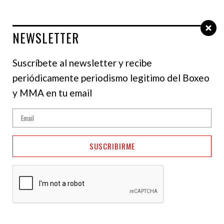
NEWSLETTER
Select Language
▼
Suscríbete al newsletter y recibe
periódicamente periodismo legitimo del Boxeo
RESULTADO
y MMA en tu email
¡Explosivo en
Tucumán! Joel
SUSCRIBIRME
Mafauad derrota a
Mariano Farías y se
corona campeón Cono