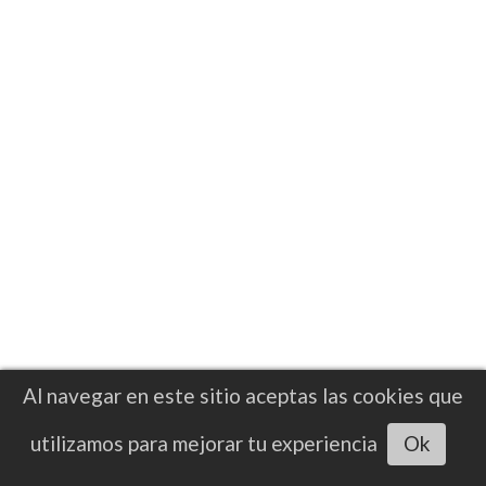
cerebral durante un entrenamiento
Los médicos realizaron una intervención
quirúrgica de urgencia que permitió
detener la hemorragia cerebral y
estabilizar la inflamación de Chapman
Al navegar en este sitio aceptas las cookies que
Escuchar artículo
utilizamos para mejorar tu experiencia
Ok