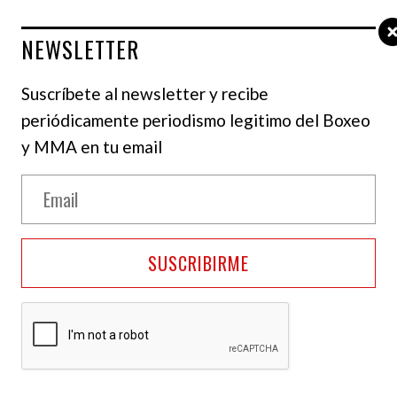
NEWSLETTER
Suscríbete al newsletter y recibe
periódicamente periodismo legitimo del Boxeo
y MMA en tu email
dres
udad Bolívar,
Endry ¨El chino¨ Saavedra
estará
SUSCRIBIRME
undial interino del peso mediano de la Organización
do inglés,
Denzel Bentley.
l duelo coestelar de la velada
que protagonizarán
1) contra Derek Chisora (36-13) que se llevará a