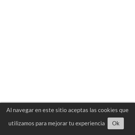
que reflejan su poder ofensivo y el
potencial que lo ha colocado como uno de
los boxeadores mexicanos con mayor
proyección internacional.
Al navegar en este sitio aceptas las cookies que
Escuchar artículo
utilizamos para mejorar tu experiencia
Ok