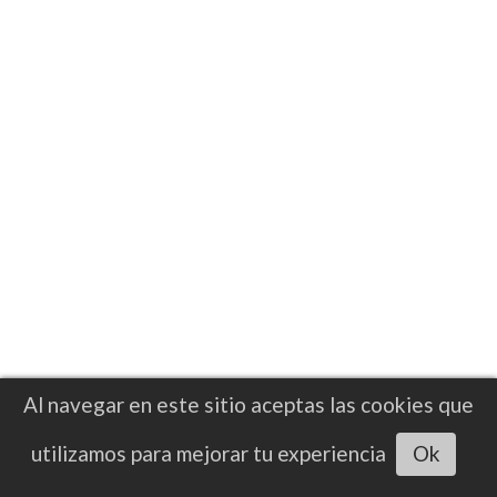
Al navegar en este sitio aceptas las cookies que
Escuchar artículo
utilizamos para mejorar tu experiencia
Ok
El mexicano José Calderón (15-3, 6 nocauts)