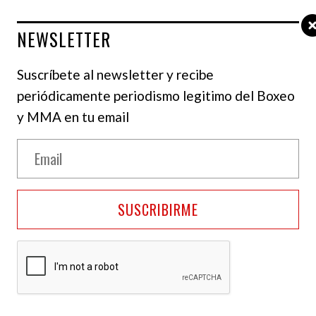
NEWSLETTER
Suscríbete al newsletter y recibe
periódicamente periodismo legitimo del Boxeo
y MMA en tu email
SUSCRIBIRME
e Ryan Garíia y Conor Benn
continúan avanzando
de disputar el título wélter del Consejo Mundial