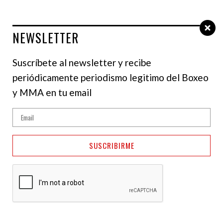
NEWSLETTER
Select Language
▼
Suscríbete al newsletter y recibe
periódicamente periodismo legitimo del Boxeo
y MMA en tu email
Bonfim derrotó a
Muhammad a puro
boxeo en el UFC Vegas
SUSCRIBIRME
118
06 de junio de 2026
NotiFight