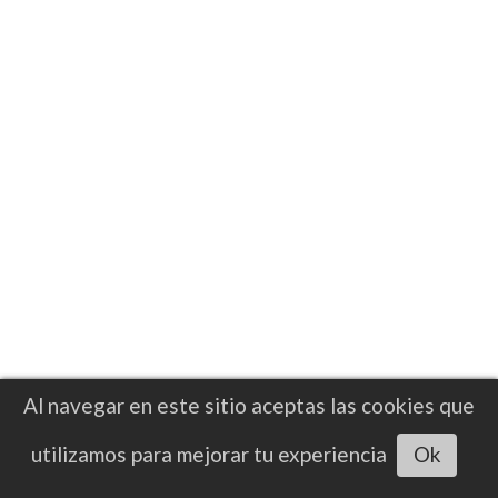
demostró su calidad con una contundente
presentación en Orlando, Florida
Al navegar en este sitio aceptas las cookies que
Escuchar artículo
utilizamos para mejorar tu experiencia
Ok