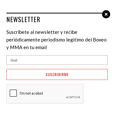
NEWSLETTER
Select Language
▼
Suscríbete al newsletter y recibe
periódicamente periodismo legitimo del Boxeo
RESULTADO
y MMA en tu email
Oleksandr Usyk
renuncia a sus tres
SUSCRIBIRME
títulos pesados y
planea último baile