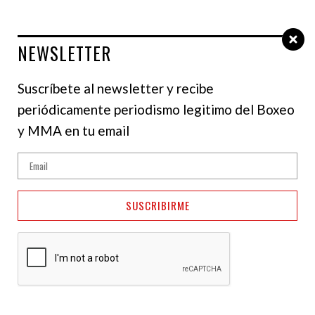
NEWSLETTER
Select Language
▼
Suscríbete al newsletter y recibe
periódicamente periodismo legitimo del Boxeo
NOTICIAS
y MMA en tu email
Anthony Joshua sobre
su pelea con Tyson
SUSCRIBIRME
Fury: Veo varias
maneras de vencerlo