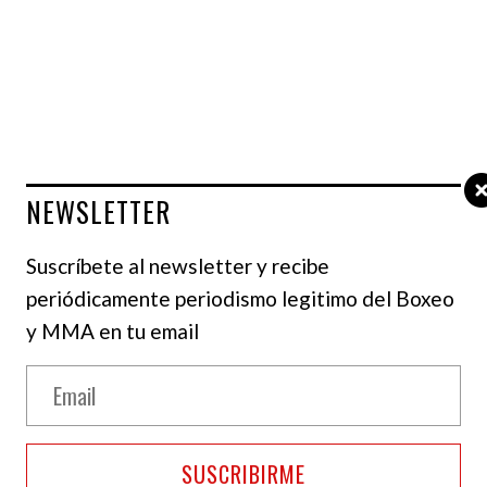
NOTICIAS
Chris Eubank Jr. recibió multa por
estrellar huevo en la cara a Conor
Benn
NEWSLETTER
Eubank Jr hizo alusión a los dos controles
positivos de Benn, generando mayor
Suscríbete al newsletter y recibe
tensión al enfrentamiento que ha estado
periódicamente periodismo legitimo del Boxeo
plagado de controversias
y MMA en tu email
SUSCRIBIRME