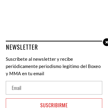
NEWSLETTER
Suscríbete al newsletter y recibe
periódicamente periodismo legitimo del Boxeo
y MMA en tu email
a: la OMB reúne leyendas y entrega
legó cuando Navarrete subió a la tarima para
 unificado, en presencia del presidente de la
SUSCRIBIRME