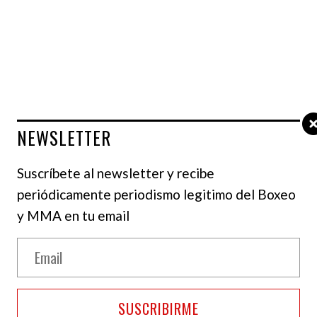
NEWSLETTER
Suscríbete al newsletter y recibe
periódicamente periodismo legitimo del Boxeo
y MMA en tu email
s anunció compromiso matrimonial con
orgina Carlisle representa un apartado extra
ador originario del Reino Unido
SUSCRIBIRME