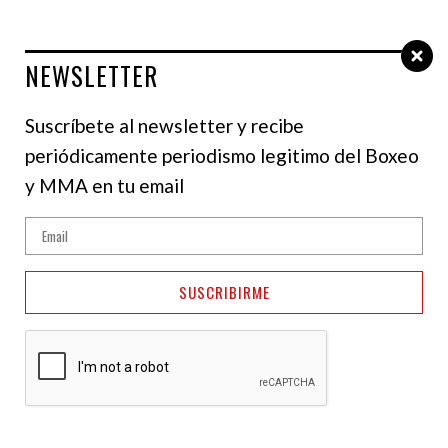
NEWSLETTER
Select Language
▼
Suscríbete al newsletter y recibe
periódicamente periodismo legitimo del Boxeo
NOTICIAS
y MMA en tu email
Teófimo López llama
insistentemente a
SUSCRIBIRME
Haney y Crawford
05 de febrero de 2024
Julianis Caldera