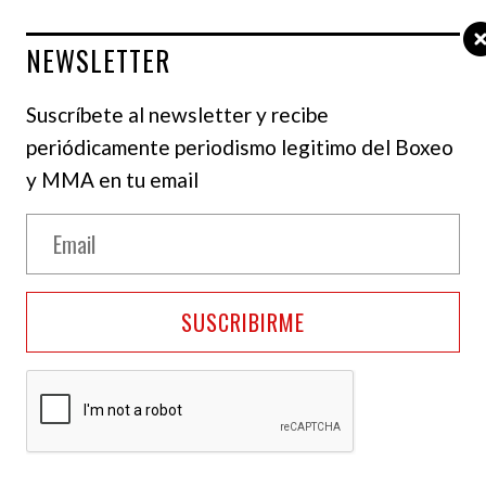
NEWSLETTER
Suscríbete al newsletter y recibe
periódicamente periodismo legitimo del Boxeo
y MMA en tu email
SUSCRIBIRME
consiguió la mejor victoria de su carrera a
 en Las Vegas, sirviendo como el principal apoyo
 contra Jamaine Ortiz.