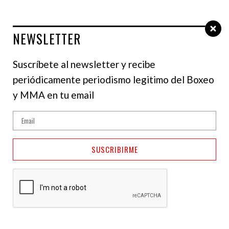
NEWSLETTER
Select Language
▼
Suscríbete al newsletter y recibe
periódicamente periodismo legitimo del Boxeo
NOTICIAS
y MMA en tu email
Wilder sin comentarios
sobre su futuro luego
SUSCRIBIRME
del KO de Zhang
03 de junio de 2024
NotiFight