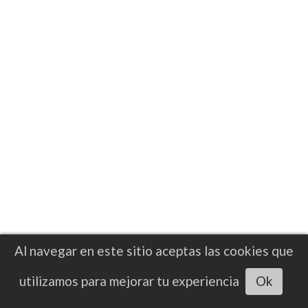
noqueado a Manny Pacquiao en su
mejor momento
Crawford se consolidó como campeón
mundial en varias divisiones, mientras
Pacquiao construyó un legado histórico al
conquistar títulos en ocho categorías
diferentes
Al navegar en este sitio aceptas las cookies que
Escuchar artículo
utilizamos para mejorar tu experiencia
Ok