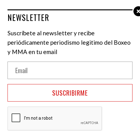
NEWSLETTER
Suscríbete al newsletter y recibe
periódicamente periodismo legitimo del Boxeo
y MMA en tu email
SUSCRIBIRME
do por el dirigente mexicano Mauricio Sulaimán,
encia de prensa semanal, organizaron la subasta
combate obligatorio de la división de peso