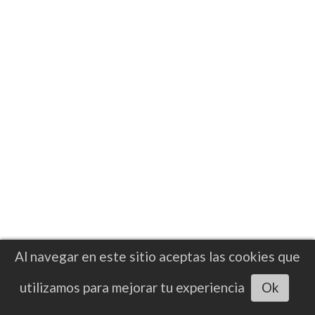
revancha ante Oleksandr Usyk
Verhoeven comenzó a evaluar otras
alternativas, entre ellas un enfrentamiento
contra su antiguo rival Alistair Overeem,
excandidato al campeonato de peso
pesado de UFC
Al navegar en este sitio aceptas las cookies que
Escuchar artículo
utilizamos para mejorar tu experiencia
Ok