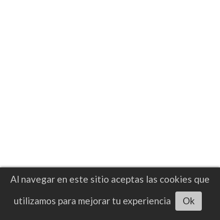
Filip Hrgovic asegura estar listo para
vencer a Moses Itauma por el título
mundial de la FIB
Al navegar en este sitio aceptas las cookies que
Escuchar artículo
utilizamos para mejorar tu experiencia
Ok