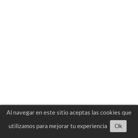
NOTICIAS
Bare Knuckle Boxing y Zanfer
impulsan expansión del boxeo a puño
limpio en México
La llegada de BKB a México representa un
nuevo paso dentro del crecimiento
internacional de esta modalidad, que en los
últimos años ha incrementado su
presencia
Al navegar en este sitio aceptas las cookies que
Escuchar artículo
utilizamos para mejorar tu experiencia
Ok