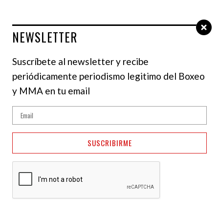
NEWSLETTER
Select Language
▼
Suscríbete al newsletter y recibe
periódicamente periodismo legitimo del Boxeo
NOTICIAS
y MMA en tu email
Michael Cole sobre la
WWE: Ya no es lucha
SUSCRIBIRME
libre profesional
20 de febrero de 2025
Julianis Caldera