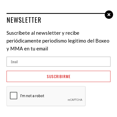
NEWSLETTER
Select Language
▼
Suscríbete al newsletter y recibe
periódicamente periodismo legitimo del Boxeo
NOTICIAS
y MMA en tu email
Eddie Hearn advierte a
Jake Paul sobre
SUSCRIBIRME
Anthony Joshua
28 de marzo de 2025
NotiFight