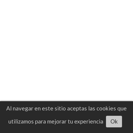
Salkilld sometió a Gamrot en primer
round en el Meta Apex de Las Vegas
El australiano Quillan Salkilld necesitó poco
más de 4 minutos para finalizar a 'Gamer' y
levantar la mano en un gran presentación
en peso ligero
Al navegar en este sitio aceptas las cookies que
Escuchar artículo
utilizamos para mejorar tu experiencia
Ok