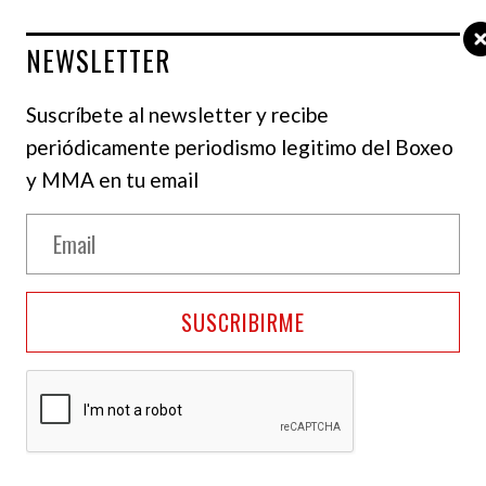
NEWSLETTER
Suscríbete al newsletter y recibe
periódicamente periodismo legitimo del Boxeo
y MMA en tu email
s su tercera pelea consecutiva en Manchester
SUSCRIBIRME
so wélter para enfrentar a su
compatriota
 protagonista de una cartelera que se llevará a
O Arena de Mánchester
, Inglaterra.