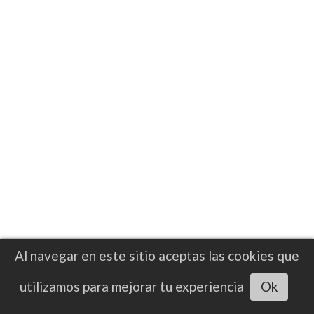
RESULTADO
Salkilld sometió a Gamrot en primer
round en el Meta Apex de Las Vegas
El australiano Quillan Salkilld necesitó poco
más de 4 minutos para finalizar a 'Gamer' y
levantar la mano en un gran presentación
Al navegar en este sitio aceptas las cookies que
en peso ligero
Escuchar artículo
utilizamos para mejorar tu experiencia
Ok