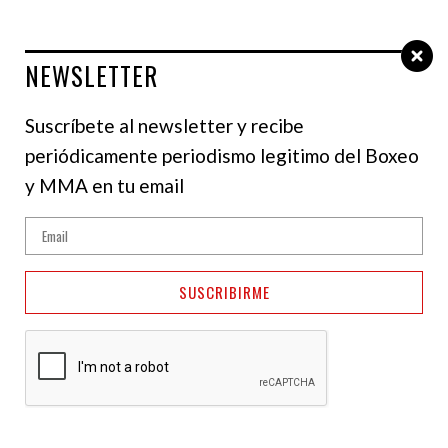
NEWSLETTER
Select Language
▼
Suscríbete al newsletter y recibe
periódicamente periodismo legitimo del Boxeo
NOTICIAS
y MMA en tu email
¡Oficial! Tyson Fury
regresa al boxeo el 11
SUSCRIBIRME
de abril, enfrentará a
Arslanbek Makhmudov