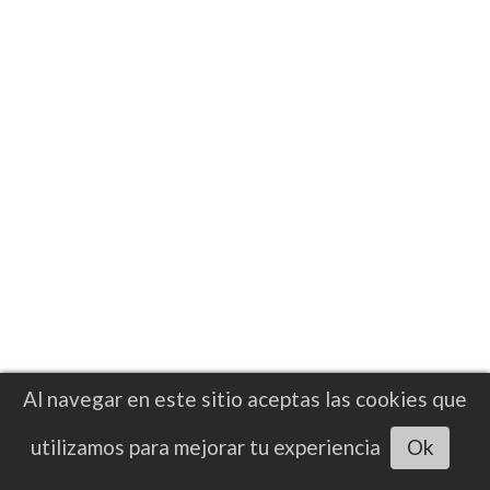
NOTICIAS
Revancha Daniel Dubois vs. Fabio
Wardley 2 se cocina para octubre
Al navegar en este sitio aceptas las cookies que
La segunda edición promete otro choque
Escuchar artículo
utilizamos para mejorar tu experiencia
Ok
explosivo entre dos de los pesos pesados