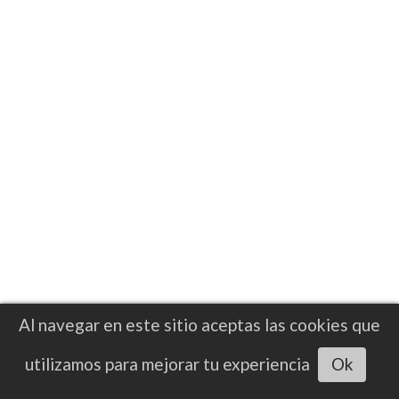
Terence Crawford vuelve al gimnasio y
enciende rumores de posible regreso
Al navegar en este sitio aceptas las cookies que
Escuchar artículo
utilizamos para mejorar tu experiencia
Ok