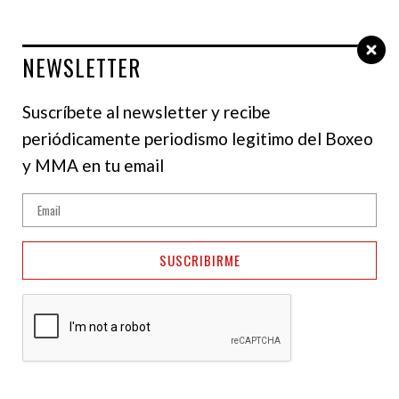
NEWSLETTER
Select Language
▼
Suscríbete al newsletter y recibe
periódicamente periodismo legitimo del Boxeo
NOTICIAS
y MMA en tu email
Pedro Taduran y
Gustavo Pérez en peso
SUSCRIBIRME
para este viernes en
Temecula