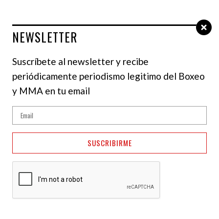
NEWSLETTER
Select Language
▼
Suscríbete al newsletter y recibe
periódicamente periodismo legitimo del Boxeo
NOTICIAS
y MMA en tu email
FIB ordena una pelea
entre Frank Sánchez y
SUSCRIBIRME
Moses Itauma por el
título vacante de peso
pesado