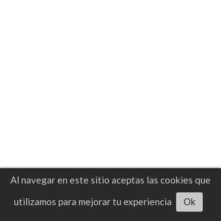
Benn antes del quinto asalto en
defensa del título CMB
El británico no compite en las 147 libras
desde 2022, cuando derrotó a Chris van
Heerden. Posteriormente subió de
categoría para enfrentar a Chris Eubank Jr
Al navegar en este sitio aceptas las cookies que
Escuchar artículo
utilizamos para mejorar tu experiencia
Ok