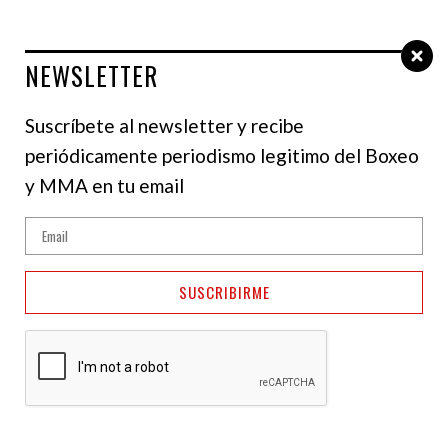
NEWSLETTER
Select Language
▼
Suscríbete al newsletter y recibe
periódicamente periodismo legitimo del Boxeo
MMA
y MMA en tu email
Cat Zingano: Estoy
entusiasmada con esta
SUSCRIBIRME
pelea
29 de marzo de 2023
Jonathan Reyes