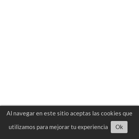
La llegada de BKB a México representa un
nuevo paso dentro del crecimiento
internacional de esta modalidad, que en los
últimos años ha incrementado su
presencia
Al navegar en este sitio aceptas las cookies que
Escuchar artículo
utilizamos para mejorar tu experiencia
Ok