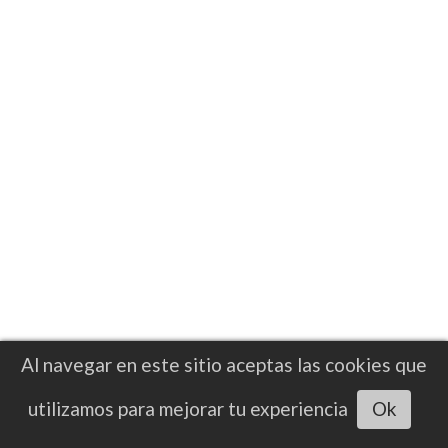
NOTICIAS
Nico Ali Walsh confía en alcanzar el
nivel mundial tras iniciar una nueva
etapa con Brian McIntyre
Tras regresar a la senda del triunfo en su
última presentación durante, Ali Walsh
decidió iniciar una nueva etapa en su
preparación con Brian “Bomac” McIntyre
Al navegar en este sitio aceptas las cookies que
Escuchar artículo
utilizamos para mejorar tu experiencia
Ok