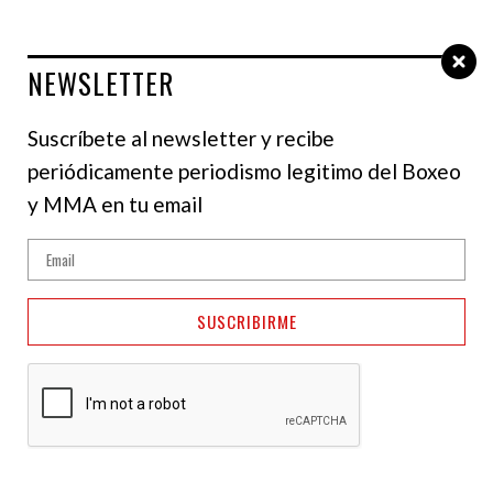
NEWSLETTER
Select Language
▼
Suscríbete al newsletter y recibe
periódicamente periodismo legitimo del Boxeo
MMA
y MMA en tu email
Valentina Shevchenko:
La bala es mi
SUSCRIBIRME
personalidad
08 de mayo de 2025
Jonathan Reyes