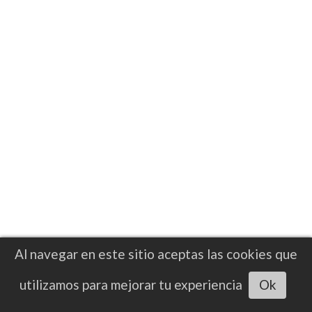
Tras el espectacular nocaut que logró su
hermano horas antes, McKenna hizo una
entrada memorable, siendo aclamado con
entusiasmo por el público
Al navegar en este sitio aceptas las cookies que
Escuchar artículo
utilizamos para mejorar tu experiencia
Ok