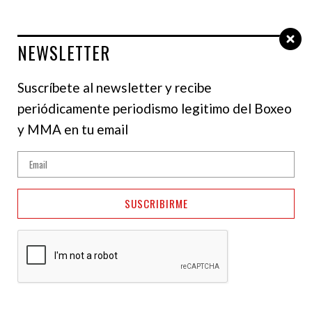
NEWSLETTER
Select Language
▼
Suscríbete al newsletter y recibe
periódicamente periodismo legitimo del Boxeo
MMA
y MMA en tu email
Brendan Allen: Reinier
de Ridder no me
SUSCRIBIRME
impresiona
17 de octubre de 2025
Jonathan Reyes