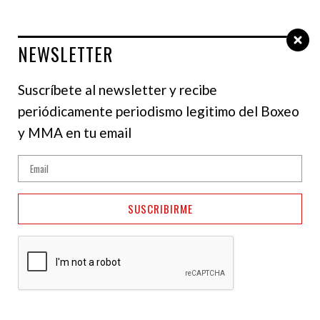
NEWSLETTER
Select Language
▼
Suscríbete al newsletter y recibe
periódicamente periodismo legitimo del Boxeo
NOTICIAS
y MMA en tu email
Katie Taylor se retirará
del boxeo luego de una
SUSCRIBIRME
última pelea en Irlanda
25 de febrero de 2026
Julianis Caldera