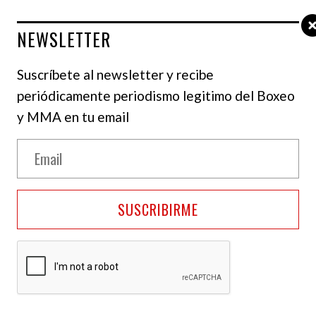
NEWSLETTER
Suscríbete al newsletter y recibe
periódicamente periodismo legitimo del Boxeo
y MMA en tu email
NOTICIAS
Usyk acelera negociaciones con
Zuffa Boxing para enfrentar a
SUSCRIBIRME
Deontay Wilder en su última pelea
La noticia llega apenas unos días
después de que Usyk sorprendiera al
mundo al dejar vacantes sus tres títulos
mundiales del peso pesado, dejando