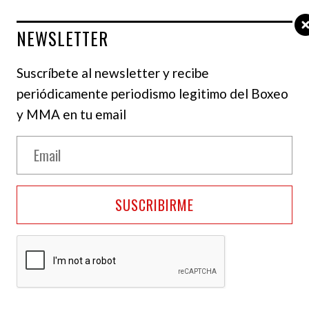
NEWSLETTER
Suscríbete al newsletter y recibe
periódicamente periodismo legitimo del Boxeo
y MMA en tu email
SUSCRIBIRME
che UFC el 16/09 IG @raulrosasjr
tadounidense de raíces mexicanas Raúl Rosas Jr,
ell, en una pelea por la división de peso gallo en