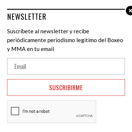
NEWSLETTER
Suscríbete al newsletter y recibe
periódicamente periodismo legitimo del Boxeo
y MMA en tu email
odo eso es culpa mía - IG: @thenotoriousmma
las divisiones de peso pluma y ligero de la UFC, la
SUSCRIBIRME
a sido tímido a la hora de criticar al «tribunal
sión sexual, un juicio civil que dejó a McGregor
rable de dinero, al tiempo que dañó su imagen